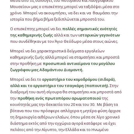
Μέσα από τις συλλογές του «Ιστορικού και Λαογραφικού
Μουσείου» μας ο επισκέπτης μπορεί να ταξιδέψει μέσα στο
χρόνο. Μπορεί να ακουμπήσει, να δει και να θαυμάσει την
ιστορία που βήμα βήμα ξεδιπλώνεται μπροστά του.
Ο επισκέπτης μπορεί να δει
πολλές σημαντικές ενότητές
της καθημερινής ζωής
αλλά και των
ιστορικών γεγονότων
που συνδέθηκαν με τον Άγιο Θεόδωρο μέσα στους αιώνες.
Μπορεί να δει χαρακτηριστικά δείγματα εργαλείων
καθημερινής ζωής αλλά μπορεί να σταματήσει και μπροστά
στην προθήκη με
προσωπικά αντικείμενα του μεγάλου
ζωγράφου μας Αδαμάντιου Διαμαντή.
Μπορεί να δει το
εργαστήριο του κομοδρόμου (σιδερά),
αλλά και το εργαστήριο του τσαγκάρη (παπουτσή).
Στην
διαδρομή του αυτή σίγουρα θα σταματήσει και μπροστά από
την
προθήκη ενός πρωτοπόρου αρωματοποιού
της
κοινότητάς μας την δεκαετία του 20 και του 30. Με βάση τα
βότανα που του πρόσφερε απλόχερα η μητέρα φύση άρχισε
τη δημιουργία αιθέριων ελαίων, όπου μέσα σε λίγο χρονικό
διάστημα εκτός από την εγχώρια αγορά κατάφερε να έχει
πελάτες από την Αίγυπτο, την Ελλάδα και το Ηνωμένο