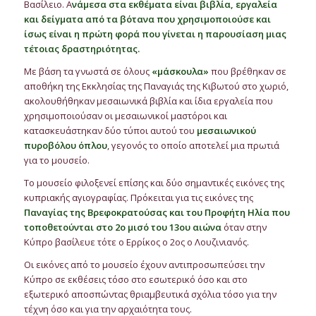
Βασίλειο. Α
νάμεσα στα εκθέματα είναι βιβλία, εργαλεία
και δείγματα από τα βότανα που χρησιμοποιούσε και
ίσως είναι η πρώτη φορά που γίνεται η παρουσίαση μιας
τέτοιας δραστηριότητας.
Με βάση τα γνωστά σε όλους
«μάσκουλα»
που βρέθηκαν σε
αποθήκη της Εκκλησίας της Παναγιάς της Κιβωτού στο χωριό,
ακολουθήθηκαν μεσαιωνικά βιβλία και ίδια εργαλεία που
χρησιμοποιούσαν οι μεσαιωνικοί μαστόροι και
κατασκευάστηκαν δύο τύποι αυτού του
μεσαιωνικού
πυροβόλου όπλου
, γεγονός το οποίο αποτελεί μια πρωτιά
για το μουσείο.
Το μουσείο φιλοξενεί επίσης και δύο σημαντικές εικόνες της
κυπριακής αγιογραφίας. Πρόκειται για τις εικόνες της
Παναγίας της Βρεφοκρατούσας και του Προφήτη Ηλία που
τοποθετούνται στο 2ο μισό του 13ου αιώνα
όταν στην
Κύπρο βασίλευε τότε ο Ερρίκος ο 2ος ο Λουζινιανός.
Οι εικόνες από το μουσείο έχουν αντιπροσωπεύσει την
Κύπρο σε εκθέσεις τόσο στο εσωτερικό όσο και στο
εξωτερικό αποσπώντας θριαμβευτικά σχόλια τόσο για την
τέχνη όσο και για την αρχαιότητα τους.